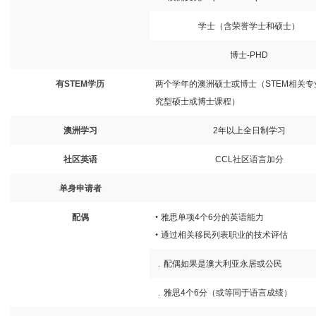
学士（含荣誉学士和硕士）
博士
-PHD
有
STEM
学历
两个学年的澳洲硕士或博士（
STEM
相关专
究型硕士或博士课程）
澳洲学习
2
年以上全日制学习
社区英语
CCL
社区语言加分
单身申请者
配偶
•
雅思单项
4
个
6
分的英语能力
•
通过相关移民列表职业的技术评估
﹒配偶如果是澳大利亚永居或公民
﹒雅思
4
个
6
分（或等同于语言成绩）