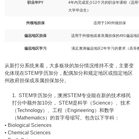
职业年
PY
4
年内完成至少
12
个月的职业年课程（适用
大学毕业生）
州领地担保
适用于
190
州领担保
偏远地区担保
适用于州领地或者亲属担保的
491
偏远地
偏远地区学习
满足澳洲偏远地区
2
年学习的要求（高等
从新打分系统来看，大多板块的加分情况维持不变，主要变
化体现在STEM学历加分，配偶加分和规定地区或指定地区
州政府担保或亲属担保加分。
1.
STEM学历加分，澳洲STEM专业能在新的技术移民
打分中额外加10分， STEM是科学（Science）、技术
（Technology）、工程（Engineering）和数学
（Mathematics）的首字母缩写。包含以下学科：
• Biological Sciences
• Chemical Sciences