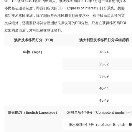
证、190签证和491签证的申请人。澳洲移民局自2012年7月起一直在使用技术
移民签证邀请制度，即我们所说的EOI（Express of Interest）打分系统。想要
成功技术移民澳洲，除了职位符合移民职业列表要求业、获得移民局认可的英
文成绩外，还需要获得符合澳洲移民局认可的EOI分数。只有在获得移民局EOI
发出的邀请后，才可以递交签证材料。
澳洲技术移民打分（
EOI)
澳大利亚技术移民打分详细说明
年龄（
Age
）
18-24
25-32
33-39
40-44
45-49
语言能力（
English Language
）
雅思单项
4
个
6
分（
Competent English – 
雅思单项
4
个
7
分（
proficient English – I