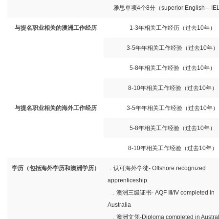
雅思单项
4
个
8
分（
superior English – IE
与提名职业相关的澳洲工作经历
1-3
年相关工作经历（过去
10
年）
3-5
年年相关工作经验（过去
10
年）
5-8
年相关工作经验（过去
10
年）
8-10
年相关工作经验（过去
10
年）
与提名职业相关的海外工作经历
3-5
年年相关工作经验（过去
10
年）
5-8
年相关工作经验（过去
10
年）
8-10
年相关工作经验（过去
10
年）
学历（包括海外学历和澳洲学历）
﹒认可海外学徒
- Offshore recognized
apprenticeship
﹒澳洲三级证书
- AQF
Ⅲ
/
Ⅳ
completed in
Australia
﹒澳洲文凭
-Diploma completed in Austral